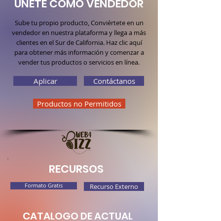
ÚNETE COMO VENDEDOR
Sube tu propio producto, Conviértete en un
vendedor en nuestra plataforma y llega a más
clientes en el Sur de California. Haz clic aquí
para obtener más información y comenzar a
vender tus productos o servicios en línea.
Aplicar
Contáctanos
Productos no Permitidos
RECURSOS
Formato Gratis
Recurso Externo
CATALOGO DE ACTUAL