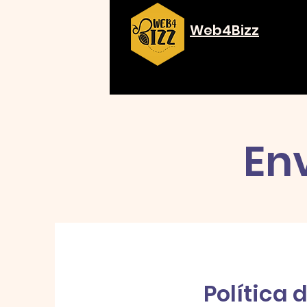
Web4Bizz
En
Política 