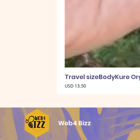
Travel sizeBodyKure O
Precio
USD 13.50
Web4 Bizz