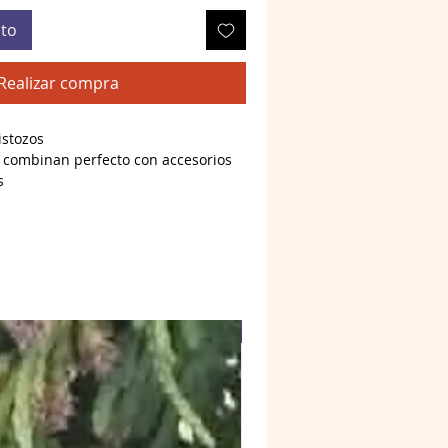
ito
Realizar compra
istozos
) combinan perfecto con accesorios
s
Web4 Bizz