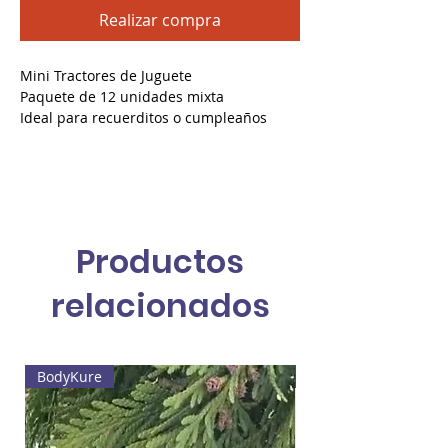
Realizar compra
Mini Tractores de Juguete
Paquete de 12 unidades mixta
Ideal para recuerditos o cumpleaños
infantiles.
Empacados en caja para display
excelentes para venta de mostrador
Productos
relacionados
BodyKure
Web4 Bizz