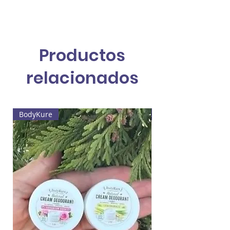
Productos
relacionados
BodyKure
Web4 Bizz