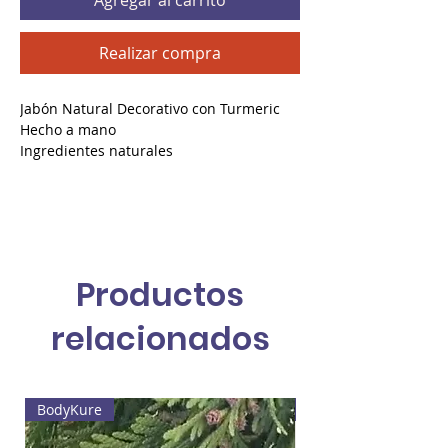
Agregar al carrito
Realizar compra
Jabón Natural Decorativo con Turmeric
Hecho a mano
Ingredientes naturales
Rico en Vitamina E y antioxidantes
Si deseas pedido personalizado te
ponemos en contacto con Laura's
Creations
Productos
relacionados
BodyKure
Web4 Bizz