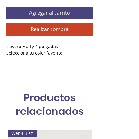
Agregar al carrito
Realizar compra
Llavero Fluffy 4 pulgadas
Selecciona tu color favorito
Productos
relacionados
Web4 Bizz
Pintura de Lala